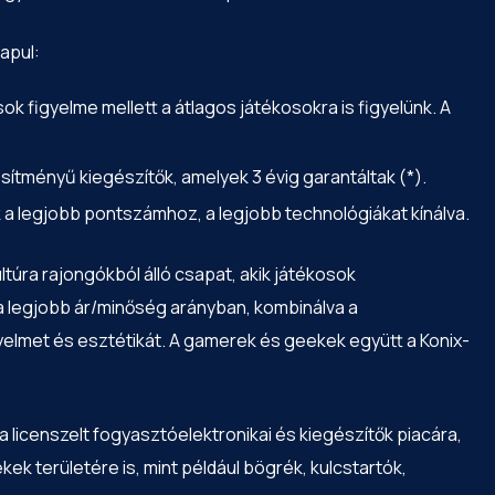
apul:
ok figyelme mellett a átlagos játékosokra is figyelünk. A
ítményű kiegészítők, amelyek 3 évig garantáltak (*).
 legjobb pontszámhoz, a legjobb technológiákat kínálva.
ltúra rajongókból álló csapat, akik játékosok
a legjobb ár/minőség arányban, kombinálva a
elmet és esztétikát. A gamerek és geekek együtt a Konix-
a licenszelt fogyasztóelektronikai és kiegészítők piacára,
ek területére is, mint például bögrék, kulcstartók,