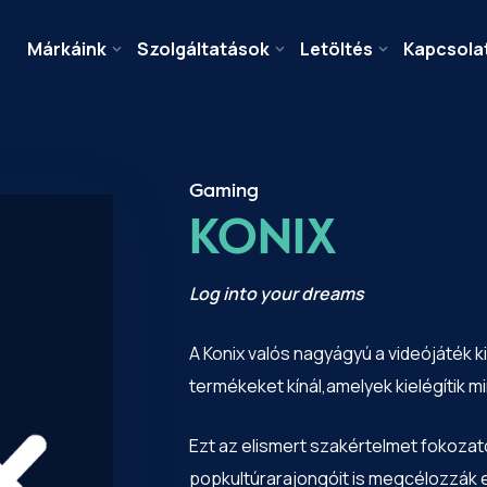
Márkáink
Szolgáltatások
Letöltés
Kapcsola
Gaming
KONIX
Log into your dreams
A Konix valós nagyágyú a videójáték k
termékeket kínál,amelyek kielégítik mi
Ezt az elismert szakértelmet fokozat
popkultúrarajongóit is megcélozzák e