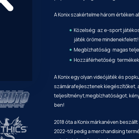
A Konix szakértelme három értéken al
Közelség: az e-sport játékos
játék öröme mindenekfelett!
Megbízhatóság: magas teljes
Hozzáférhetőség: termékek a
A Konix egy olyan videójáték és popku
számárafejlesztenek kiegészítőket, 
teljesítményt,megbízhatóságot, kény
ben!
2018 óta a Konix márkanéven beszállt 
2022-től pedig a merchandising termék