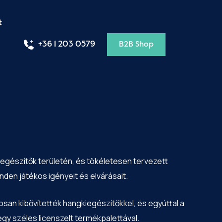
t
+36 1 203 0579
B2B Shop
iegészítők területén, és tökéletesen tervezett
nden játékos igényeit és elvárásait.
osan kibővítették hangkiegészítőkkel, és egyúttal a
gy széles licenszelt termékpalettával.