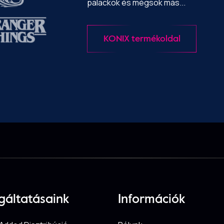
palackok és mégsok más...
KONIX termékoldal
gáltatásaink
Információk