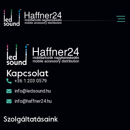
Kapcsolat
+36 1 203 0579
info@ledsound.hu
info@haffner24.hu
Szolgáltatásaink