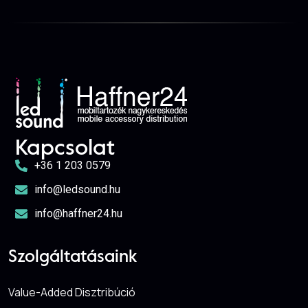
Kapcsolat
+36 1 203 0579
info@ledsound.hu
info@haffner24.hu
Szolgáltatásaink
Value-Added Disztribúció